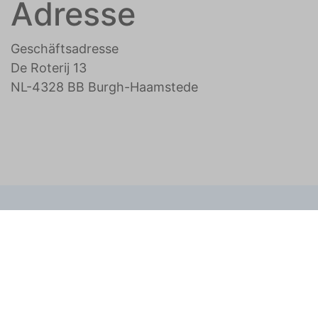
Adresse
Geschäftsadresse
De Roterij 13
NL-4328 BB Burgh-Haamstede
Erhalten Sie die