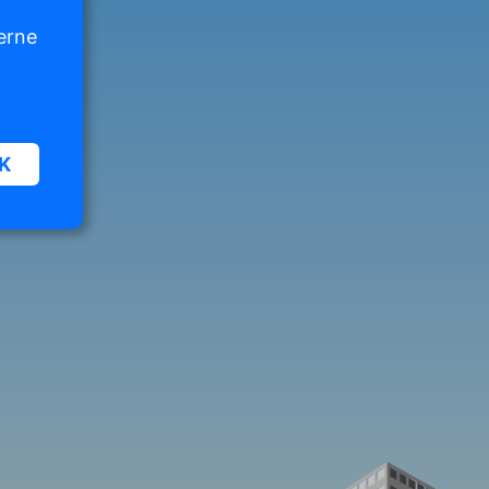
erne
K
n und
diese
,
en