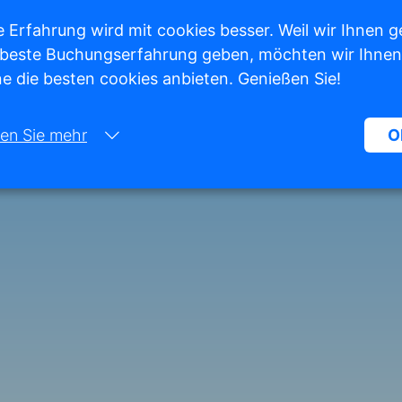
 Erfahrung wird mit cookies besser. Weil wir Ihnen g
 beste Buchungserfahrung geben, möchten wir Ihnen
e die besten cookies anbieten. Genießen Sie!
en Sie mehr
O
Notwendig:
Notwendige Cookies helfen dabei, eine Website funktionsfähiger zu
machen, indem sie grundlegende Funktionen wie die Seitennavigatio
den Zugriff auf geschützte Bereiche der Website ermöglichen. Ohne 
Cookies kann die Website nicht ordnungsgemäß funktionieren.
Marketing:
Diese Website verwendet Cookies und Google-Technologien, um den
Website-Traffic zu analysieren. Das Ziel von Marketing-Cookies ist es
Anzeigen anzuzeigen, die auf den individuellen Benutzer zugeschnitt
und relevant sind. Diese Anzeigen werden für Verleger und externe