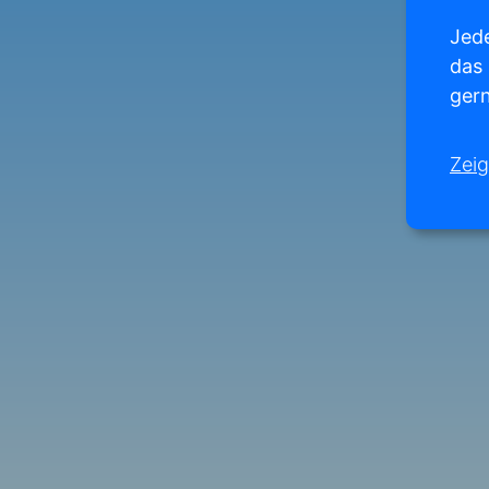
Jede
das
gern
Zeig