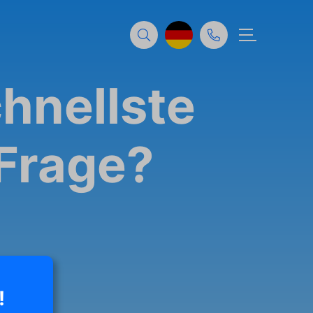
chnellste
Frage?
!