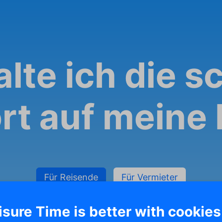
lte ich die s
rt auf meine 
Für Reisende
Für Vermieter
isure Time is better with cookies