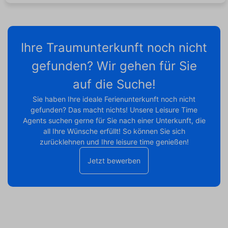
Ihre Traumunterkunft noch nicht
gefunden? Wir gehen für Sie
auf die Suche!
Sie haben Ihre ideale Ferienunterkunft noch nicht
gefunden? Das macht nichts! Unsere Leisure Time
Agents suchen gerne für Sie nach einer Unterkunft, die
all Ihre Wünsche erfüllt! So können Sie sich
zurücklehnen und Ihre leisure time genießen!
Jetzt bewerben