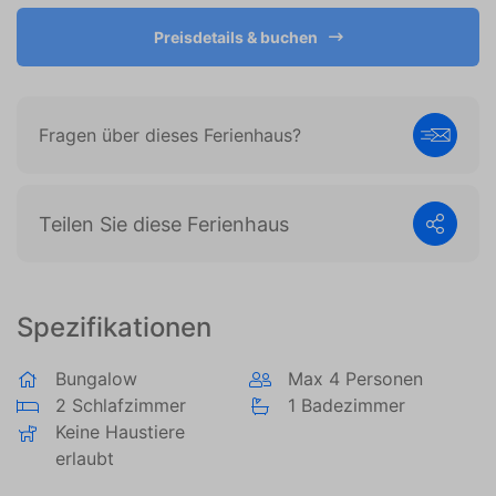
es, Anzeigen anzuzeigen, die auf den individuellen
Preisdetails & buchen
Benutzer zugeschnitten und relevant sind. Diese
Anzeigen werden für Verleger und externe
Werbetreibende wertvoller.
Fragen über dieses Ferienhaus?
Teilen Sie diese Ferienhaus
Spezifikationen
Bungalow
Max 4 Personen
2 Schlafzimmer
1 Badezimmer
Keine Haustiere
erlaubt