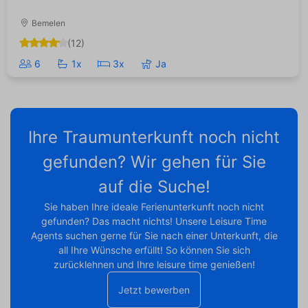
Bemelen
(12)
6
1x
3x
Ja
Ihre Traumunterkunft noch nicht
gefunden? Wir gehen für Sie
auf die Suche!
Sie haben Ihre ideale Ferienunterkunft noch nicht
gefunden? Das macht nichts! Unsere Leisure Time
Agents suchen gerne für Sie nach einer Unterkunft, die
all Ihre Wünsche erfüllt! So können Sie sich
zurücklehnen und Ihre leisure time genießen!
Jetzt bewerben