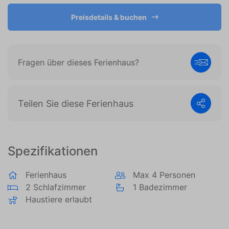
es, Anzeigen anzuzeigen, die auf den individuellen
Preisdetails & buchen
Benutzer zugeschnitten und relevant sind. Diese
Anzeigen werden für Verleger und externe
Werbetreibende wertvoller.
Fragen über dieses Ferienhaus?
Teilen Sie diese Ferienhaus
Spezifikationen
Ferienhaus
Max 4 Personen
2 Schlafzimmer
1 Badezimmer
Haustiere erlaubt