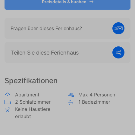
Preisdetails & buchen
es, Anzeigen anzuzeigen, die auf den individuellen
Benutzer zugeschnitten und relevant sind. Diese
Anzeigen werden für Verleger und externe
Werbetreibende wertvoller.
Fragen über dieses Ferienhaus?
Teilen Sie diese Ferienhaus
Spezifikationen
Apartment
Max 4 Personen
2 Schlafzimmer
1 Badezimmer
Keine Haustiere
erlaubt