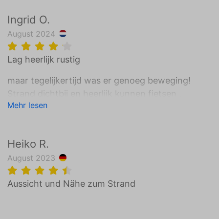
Ingrid O.
August 2024
Lag heerlijk rustig
maar tegelijkertijd was er genoeg beweging!
Strand dichtbij en heerlijk kunnen fietsen .
Mehr lesen
Ook aanwezig de fietsenverhuur op Port
Zelande!
Heiko R.
August 2023
Aussicht und Nähe zum Strand