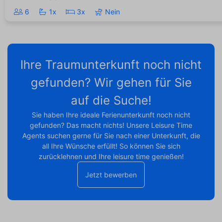
6
1x
3x
Nein
Ihre Traumunterkunft noch nicht
gefunden? Wir gehen für Sie
auf die Suche!
Sie haben Ihre ideale Ferienunterkunft noch nicht
gefunden? Das macht nichts! Unsere Leisure Time
Agents suchen gerne für Sie nach einer Unterkunft, die
all Ihre Wünsche erfüllt! So können Sie sich
zurücklehnen und Ihre leisure time genießen!
Jetzt bewerben