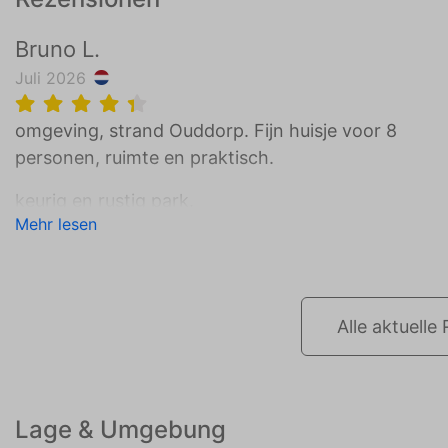
Bruno L.
Juli 2026
omgeving, strand Ouddorp. Fijn huisje voor 8
personen, ruimte en praktisch.
keurig en rustig park.
Mehr lesen
leuk als over een paar jaar de pas-gepante
boompjes wat groter zijn geworden, vergeet ze nie
water te geven in droge zomer.
Alle aktuell
Lage & Umgebung