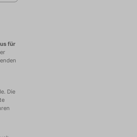
us für
er
nenden
e. Die
te
hren