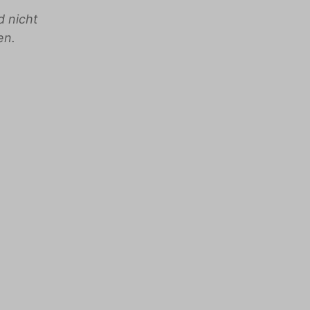
d nicht
en.
Kombination
Wasserkocher
Kücheninsel
Mikrowelle
Kaffeemaschine
Backofen
(Nepresso)
Kühlschrank
Kaffeemaschine (filter)