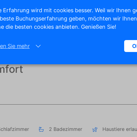
 Erfahrung wird mit cookies besser. Weil wir Ihnen g
 beste Buchungserfahrung geben, möchten wir Ihnen
e die besten cookies anbieten. Genießen Sie!
Alle Fotos anzeigen
en Sie mehr
O
Notwendig:
mfort
Notwendige Cookies helfen dabei, eine Website funktionsfähiger zu
machen, indem sie grundlegende Funktionen wie die Seitennavigatio
den Zugriff auf geschützte Bereiche der Website ermöglichen. Ohne 
Cookies kann die Website nicht ordnungsgemäß funktionieren.
Marketing:
Diese Website verwendet Cookies und Google-Technologien, um den
Website-Traffic zu analysieren. Das Ziel von Marketing-Cookies ist es
Anzeigen anzuzeigen, die auf den individuellen Benutzer zugeschnitt
Schlafzimmer
2 Badezimmer
Haustiere erla
und relevant sind. Diese Anzeigen werden für Verleger und externe