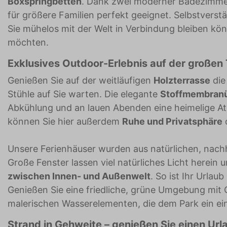
Boxspringbetten
. Dank zwei moderner Badezimmer 
für größere Familien perfekt geeignet. Selbstverst
Sie mühelos mit der Welt in Verbindung bleiben kön
möchten.
Exklusives Outdoor-Erlebnis auf der großen
Genießen Sie auf der weitläufigen
Holzterrasse
die
Stühle auf Sie warten. Die elegante
Stoffmembranü
Abkühlung und an lauen Abenden eine heimelige At
können Sie hier außerdem
Ruhe und Privatsphäre
Unsere Ferienhäuser wurden aus natürlichen, nachh
Große Fenster lassen viel natürliches Licht herein
zwischen Innen- und Außenwelt
. So ist Ihr Urla
Genießen Sie eine friedliche, grüne Umgebung mi
malerischen Wasserelementen, die dem Park ein ei
Strand in Gehweite – genießen Sie einen Ur