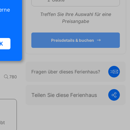
erne
Treffen Sie Ihre Auswahl für eine
Preisangabe
Preisdetails & buchen
K
Fragen über dieses Ferienhaus?
n und
780
diese
Teilen Sie diese Ferienhaus
,
en
ubt