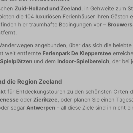
ischen
Zuid-Holland und Zeeland
, in Gehweite zum S
bieten die 104 luxuriösen Ferienhäuser ihren Gästen e
 finden hier traumhafte Bedingungen vor –
Brouwer
tfernt.
 Wanderwegen angebunden, über das sich die belebte
ht weit entfernte
Ferienpark De Klepperstee
erreich
Spielplätzen
und dem
Indoor-Spielbereich
, der bei
d die Region Zeeland
kt für Entdeckungstouren zu den schönsten Orten 
enesse
oder
Zierikzee
, oder planen Sie einen Tages
der sogar
Antwerpen
– all diese Ziele sind in nicht e