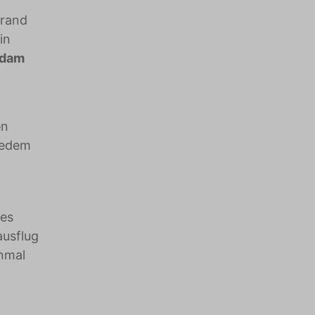
trand
in
sdam
en
 jedem
des
ausflug
inmal