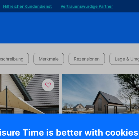
Hilfreicher Kundendienst
Vertrauenswürdige Partner
eschreibung
Merkmale
Rezensionen
Lage & Um
isure Time is better with cookies