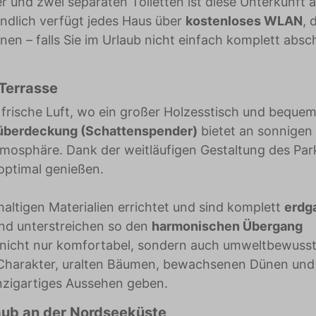
und zwei separaten Toiletten ist diese Unterkunft 
ändlich verfügt jedes Haus über
kostenloses WLAN
, 
nen – falls Sie im Urlaub nicht einfach komplett absc
 Terrasse
 frische Luft, wo ein großer Holzesstisch und beque
berdeckung (Schattenspender)
bietet an sonnigen
mosphäre. Dank der weitläufigen Gestaltung des Par
optimal genießen.
altigen Materialien errichtet und sind komplett
erdga
 und unterstreichen so den
harmonischen Übergang
ub nicht nur komfortabel, sondern auch umweltbewusst
t Charakter, uralten Bäumen, bewachsenen Dünen und
nzigartiges Aussehen geben.
laub an der Nordseeküste