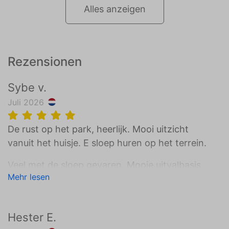
Alles anzeigen
Rezensionen
Sybe v.
Juli 2026
De rust op het park, heerlijk. Mooi uitzicht
vanuit het huisje. E sloep huren op het terrein.
Veel met de sloep gevaren. Mooie uitvalbasis
Mehr lesen
om de omgeving te verkennen.
Vriendelijk personeel.
Hester E.
Jammer dat mensen twee auto’s parkeren op