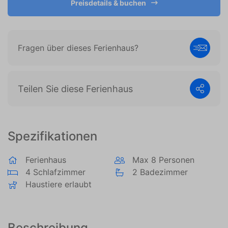
Preisdetails & buchen
es, Anzeigen anzuzeigen, die auf den individuellen
Benutzer zugeschnitten und relevant sind. Diese
Anzeigen werden für Verleger und externe
Werbetreibende wertvoller.
Fragen über dieses Ferienhaus?
Teilen Sie diese Ferienhaus
Spezifikationen
Ferienhaus
Max 8 Personen
4 Schlafzimmer
2 Badezimmer
Haustiere erlaubt
Beschreibung