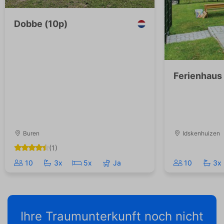
Dobbe (10p)
Ferienhaus 
Buren
Idskenhuizen
(1)
10
3x
5x
Ja
10
3x
Ihre Traumunterkunft noch nicht