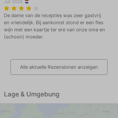
Juli 2026
hun terrein terwijl er maar plek is voor een.
Dan kom je met veel moeite van je eigen plek.
De dame van de recepties was zeer gastvrij
Mogelijk beter handhaven.
en vriendelijk. Bij aankomst stond er een fles
wijn met een kaartje ter ere van onze oma en
(schoon) moeder.
Alle aktuelle Rezensionen anzeigen
Lage & Umgebung