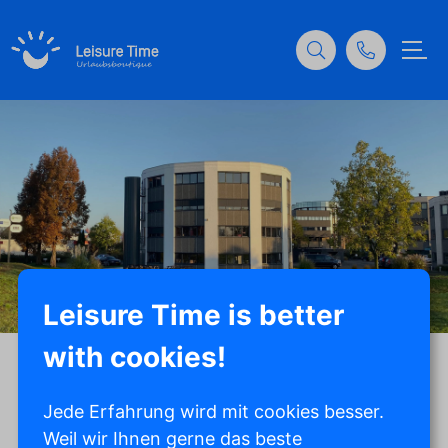
Leisure Time is better
with cookies!
Jede Erfahrung wird mit cookies besser.
Geprüft
Weil wir Ihnen gerne das beste