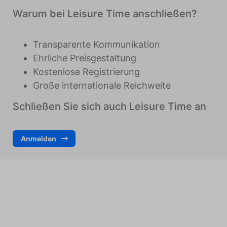
es, Anzeigen anzuzeigen, die auf den individuellen
Warum bei Leisure Time anschließen?
Benutzer zugeschnitten und relevant sind. Diese
Anzeigen werden für Verleger und externe
Werbetreibende wertvoller.
Transparente Kommunikation
Ehrliche Preisgestaltung
Kostenlose Registrierung
Große internationale Reichweite
Schließen Sie sich auch Leisure Time an
Anmelden