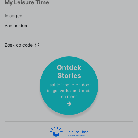
My Leisure Time
Inloggen
Aanmelden
Zoek op code
Ontdek
Stories
Laat je inspireren door
blogs, verhalen, trends
en meer