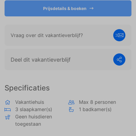
weergeven die zijn afgestemd op en relevant zijn
voor de individuele gebruiker. Deze advertenties
Prijsdetails & boeken
worden zo waardevoller voor uitgevers en externe
adverteerders.
Vraag over dit vakantieverblijf?
Deel dit vakantieverblijf
Specificaties
Vakantiehuis
Max 8 personen
3 slaapkamer(s)
1 badkamer(s)
Geen huisdieren
toegestaan