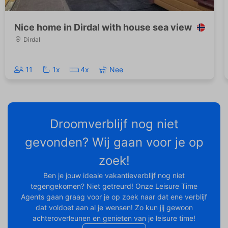
Nice home in Dirdal with house sea view
Dirdal
11
1x
4x
Nee
Droomverblijf nog niet
gevonden? Wij gaan voor je op
zoek!
Ben je jouw ideale vakantieverblijf nog niet
tegengekomen? Niet getreurd! Onze Leisure Time
Agents gaan graag voor je op zoek naar dat ene verblijf
dat voldoet aan al je wensen! Zo kun jij gewoon
achteroverleunen en genieten van je leisure time!