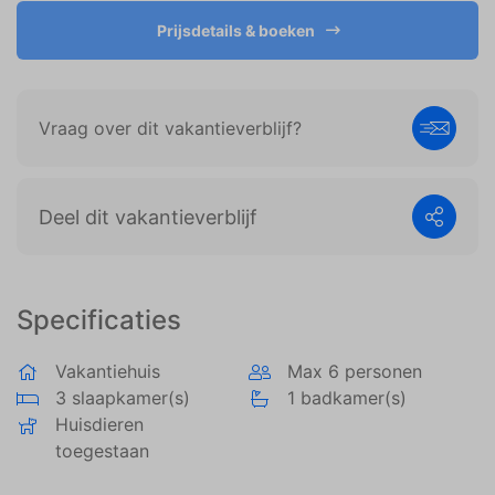
weergeven die zijn afgestemd op en relevant zijn
voor de individuele gebruiker. Deze advertenties
Prijsdetails & boeken
worden zo waardevoller voor uitgevers en externe
adverteerders.
Vraag over dit vakantieverblijf?
Deel dit vakantieverblijf
Specificaties
Vakantiehuis
Max 6 personen
3 slaapkamer(s)
1 badkamer(s)
Huisdieren
toegestaan