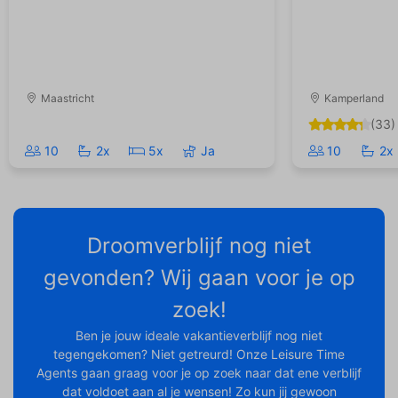
Maastricht
Kamperland
(33)
10
2x
5x
Ja
10
2x
Droomverblijf nog niet
gevonden? Wij gaan voor je op
zoek!
Ben je jouw ideale vakantieverblijf nog niet
tegengekomen? Niet getreurd! Onze Leisure Time
Agents gaan graag voor je op zoek naar dat ene verblijf
dat voldoet aan al je wensen! Zo kun jij gewoon