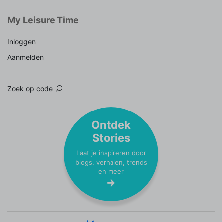
My Leisure Time
Inloggen
Aanmelden
Zoek op code
Ontdek
Stories
Laat je inspireren door
blogs, verhalen, trends
en meer