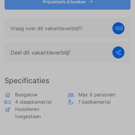
Prijsdetails & boeken
weergeven die zijn afgestemd op en relevant zijn
voor de individuele gebruiker. Deze advertenties
worden zo waardevoller voor uitgevers en externe
adverteerders.
Vraag over dit vakantieverblijf?
Deel dit vakantieverblijf
Specificaties
Bungalow
Max 6 personen
4 slaapkamer(s)
1 badkamer(s)
Huisdieren
toegestaan