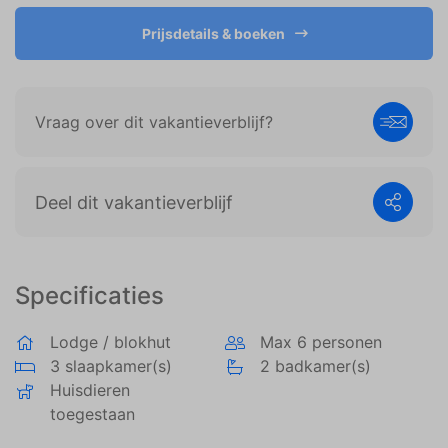
weergeven die zijn afgestemd op en relevant zijn
voor de individuele gebruiker. Deze advertenties
Prijsdetails & boeken
worden zo waardevoller voor uitgevers en externe
adverteerders.
Vraag over dit vakantieverblijf?
Deel dit vakantieverblijf
Specificaties
Lodge / blokhut
Max 6 personen
3 slaapkamer(s)
2 badkamer(s)
Huisdieren
toegestaan