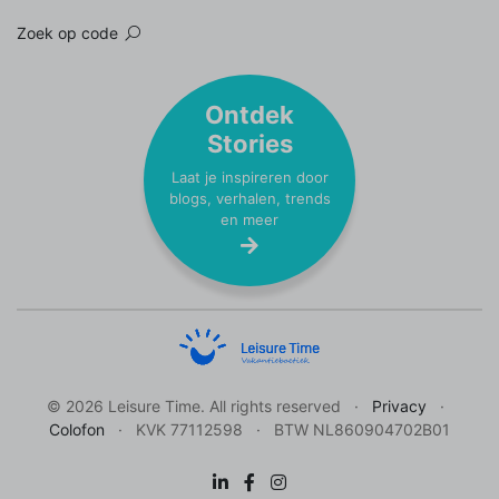
Zoek op code
Ontdek
Stories
Laat je inspireren door
blogs, verhalen, trends
en meer
© 2026 Leisure Time. All rights reserved
Privacy
Colofon
KVK 77112598
BTW NL860904702B01