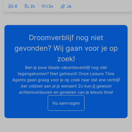
6
2x
3x
Ja
Droomverblijf nog niet
gevonden? Wij gaan voor je op
zoek!
Ben je jouw ideale vakantieverblijf nog niet
tegengekomen? Niet getreurd! Onze Leisure Time
Agents gaan graag voor je op zoek naar dat ene verblijf
dat voldoet aan al je wensen! Zo kun jij gewoon
achteroverleunen en genieten van je leisure time!
Nu aanvragen