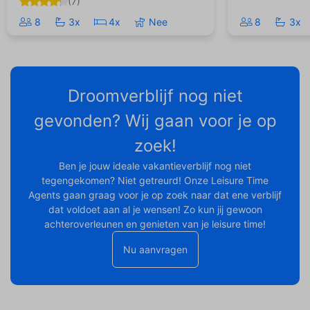
(7)
8
3x
4x
Nee
8
3x
Droomverblijf nog niet
gevonden? Wij gaan voor je op
zoek!
Ben je jouw ideale vakantieverblijf nog niet
tegengekomen? Niet getreurd! Onze Leisure Time
Agents gaan graag voor je op zoek naar dat ene verblijf
dat voldoet aan al je wensen! Zo kun jij gewoon
achteroverleunen en genieten van je leisure time!
Nu aanvragen