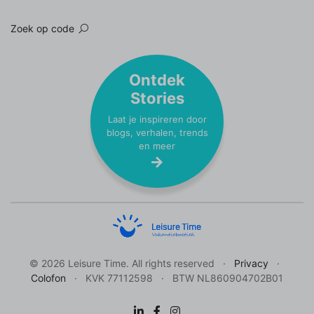
Zoek op code
Ontdek
Stories
Laat je inspireren door
blogs, verhalen, trends
en meer
© 2026 Leisure Time. All rights reserved
Privacy
Colofon
KVK 77112598
BTW NL860904702B01