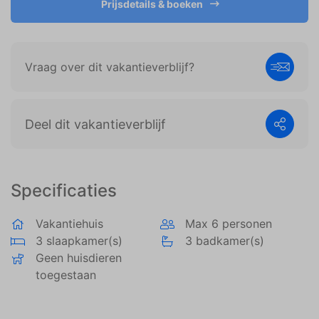
Prijsdetails & boeken
weergeven die zijn afgestemd op en relevant zijn
voor de individuele gebruiker. Deze advertenties
worden zo waardevoller voor uitgevers en externe
adverteerders.
Vraag over dit vakantieverblijf?
Deel dit vakantieverblijf
Specificaties
Vakantiehuis
Max 6 personen
3 slaapkamer(s)
3 badkamer(s)
Geen huisdieren
toegestaan