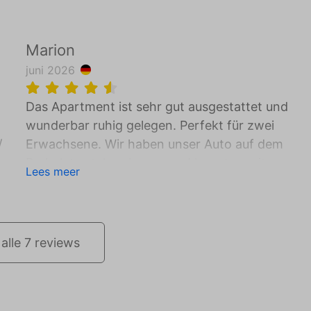
Marion
juni 2026
Das Apartment ist sehr gut ausgestattet und
wunderbar ruhig gelegen. Perfekt für zwei
/
Erwachsene. Wir haben unser Auto auf dem
Parkplatz stehen lassen und konnten mit unsere
Lees meer
Rädern Supermärkte und Restaurants sehr gut
erreichen. Es gibt viel Natur für tolle Radtouren 
einen wunderschönen Strand, der fußläufig
erreichbar ist. Wir haben uns sehr wohl gefühlt 
alle 7 reviews
würden das Apartment wieder buchen.