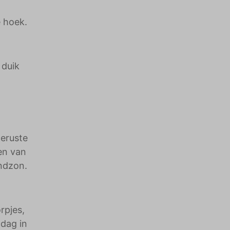
 hoek.
 duik
geruste
en van
ondzon.
rpjes,
 dag in