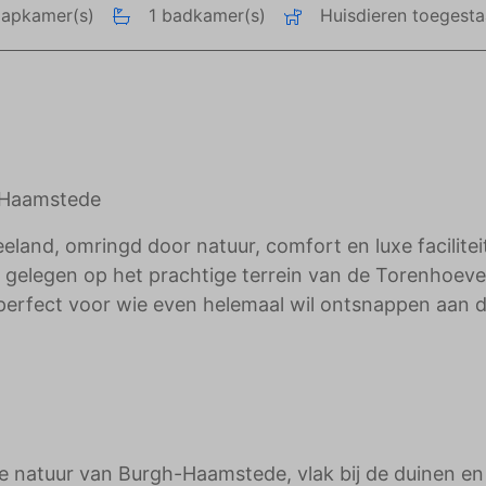
aapkamer(s)
1 badkamer(s)
Huisdieren toegest
adverteerders.
h-Haamstede
land, omringd door natuur, comfort en luxe facilitei
n, gelegen op het prachtige terrein van de Torenhoeve
s perfect voor wie even helemaal wil ontsnappen aan 
ge natuur van Burgh-Haamstede, vlak bij de duinen en