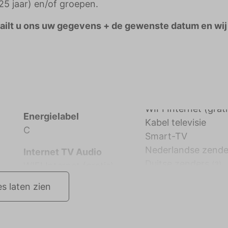
5 jaar) en/of groepen.
Mailt u ons uw gegevens + de gewenste datum en wij
Energielabel
Kabel televisie
C
Smart-TV
Nederlandse zende
Internet TV Audio
Duitse zenders
(3)
WIFI Internet (gratis)
es laten zien