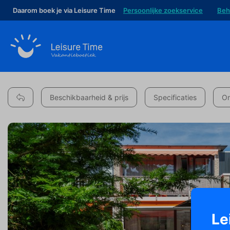
Daarom boek je via Leisure Time
Persoonlijke zoekservice
Beh
Beschikbaarheid & prijs
Specificaties
Om
Le