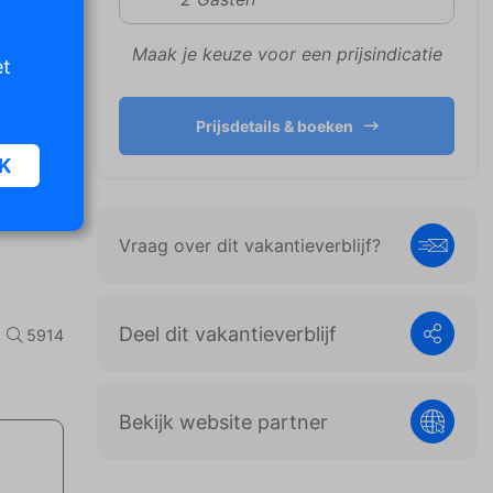
Maak je keuze voor een prijsindicatie
et
Prijsdetails & boeken
K
Vraag over dit vakantieverblijf?
oor
n van
iet
Deel dit vakantieverblijf
5914
er te
Bekijk website partner
n die
e