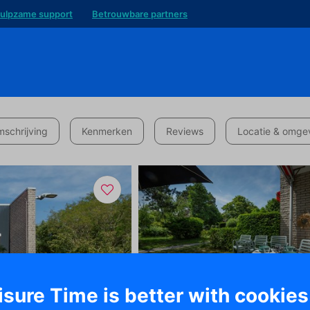
ulpzame support
Betrouwbare partners
schrijving
Kenmerken
Reviews
Locatie & omge
isure Time is better with cookies