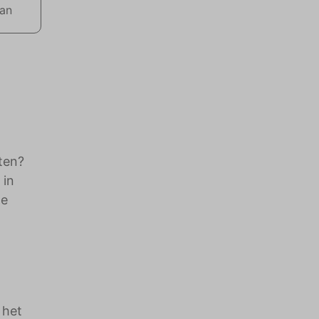
aan
ten?
 in
de
 het