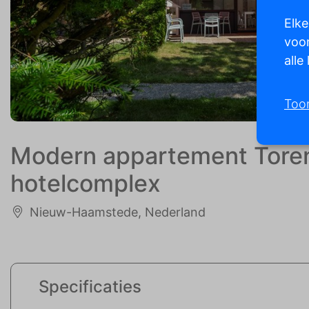
Elke
voor
alle
Too
Modern appartement Torenh
hotelcomplex
Nieuw-Haamstede, Nederland
Specificaties