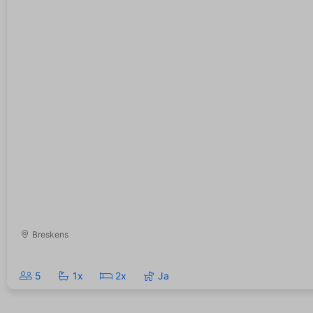
Breskens
5
1x
2x
Ja