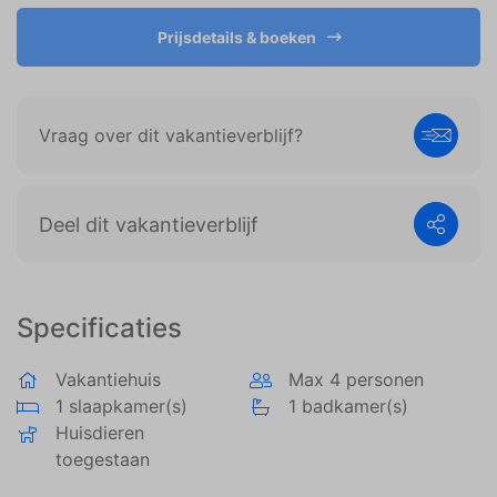
weergeven die zijn afgestemd op en relevant zijn
voor de individuele gebruiker. Deze advertenties
Prijsdetails & boeken
worden zo waardevoller voor uitgevers en externe
adverteerders.
Vraag over dit vakantieverblijf?
Deel dit vakantieverblijf
Specificaties
Vakantiehuis
Max 4 personen
1 slaapkamer(s)
1 badkamer(s)
Huisdieren
toegestaan