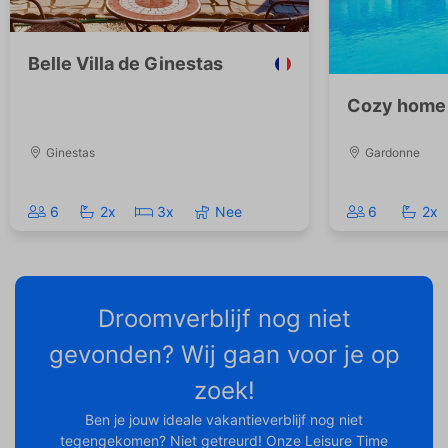
Belle Villa de Ginestas
Cozy home 
Ginestas
Gardonne
6
2x
3x
Nee
6
2x
Droomverblijf nog niet
gevonden? Wij gaan voor je op
zoek!
Ben je jouw ideale vakantieverblijf nog niet
tegengekomen? Niet getreurd! Onze Leisure Time