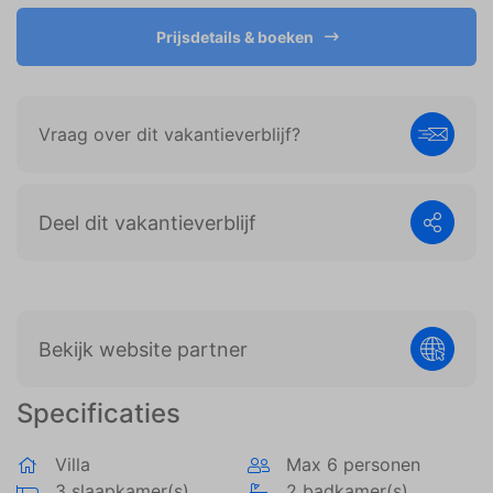
weergeven die zijn afgestemd op en relevant zijn
voor de individuele gebruiker. Deze advertenties
Prijsdetails & boeken
worden zo waardevoller voor uitgevers en externe
adverteerders.
Vraag over dit vakantieverblijf?
Deel dit vakantieverblijf
Bekijk website partner
Specificaties
Villa
Max 6 personen
3 slaapkamer(s)
2 badkamer(s)