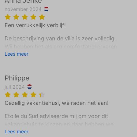
Anna Jenke
november 2024
Een verrukkelijk verblijf!
De beschrijving van de villa is zeer volledig.
Wij hebben het als erg comfortabel ervaren.
Lees meer
De villa is sfeervol verlicht en ingericht. En
elke ochtend een 'duik' in het zwembad was
zeer aangenaam.We hebben ons er thuis
Philippe
gevoeld.
juli 2024
Minpunten: Iets ruimer aanbod van de
handdoeken.
Gezellig vakantiehusi, we raden het aan!
Etoile du Sud adviseerde mij om voor dit
vakantiehuis te kiezen en daar hebben we
Lees meer
geen spijt van gekregen. Schoon, opgeruimd