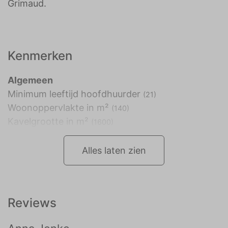
Grimaud.
Kenmerken
Algemeen
Minimum leeftijd hoofdhuurder
(21)
Woonoppervlakte in m²
(140)
Kavelgrootte in m²
(1600)
Alles laten zien
Reviews