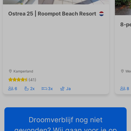
Ostrea 25 | Roompot Beach Resort
8-p
Kamperland
Wem
(41)
6
2x
3x
Ja
8
Droomverblijf nog niet
gevonden? Wij gaan voor je op