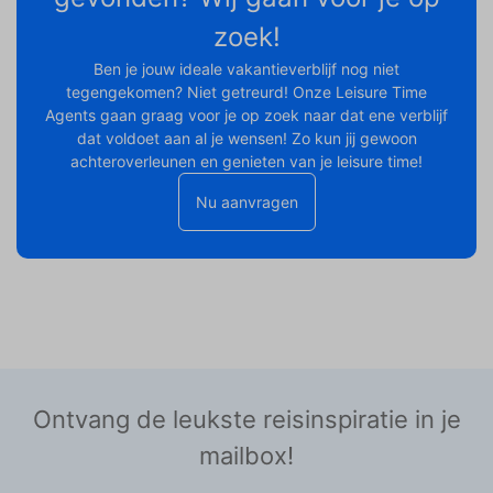
zoek!
Ben je jouw ideale vakantieverblijf nog niet
tegengekomen? Niet getreurd! Onze Leisure Time
Agents gaan graag voor je op zoek naar dat ene verblijf
dat voldoet aan al je wensen! Zo kun jij gewoon
achteroverleunen en genieten van je leisure time!
Nu aanvragen
Ontvang de leukste reisinspiratie in je
mailbox!