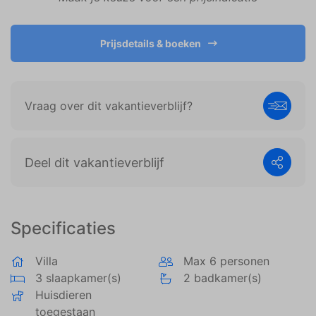
weergeven die zijn afgestemd op en relevant zijn
voor de individuele gebruiker. Deze advertenties
worden zo waardevoller voor uitgevers en externe
Prijsdetails & boeken
adverteerders.
Vraag over dit vakantieverblijf?
Deel dit vakantieverblijf
Specificaties
Villa
Max 6 personen
3 slaapkamer(s)
2 badkamer(s)
Huisdieren
toegestaan