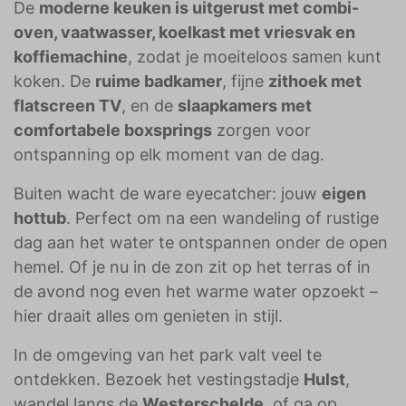
De
moderne keuken is uitgerust met combi-
oven, vaatwasser, koelkast met vriesvak en
koffiemachine
, zodat je moeiteloos samen kunt
koken. De
ruime badkamer
, fijne
zithoek met
flatscreen TV
, en de
slaapkamers met
comfortabele boxsprings
zorgen voor
ontspanning op elk moment van de dag.
Buiten wacht de ware eyecatcher: jouw
eigen
hottub
. Perfect om na een wandeling of rustige
dag aan het water te ontspannen onder de open
hemel. Of je nu in de zon zit op het terras of in
de avond nog even het warme water opzoekt –
hier draait alles om genieten in stijl.
In de omgeving van het park valt veel te
ontdekken. Bezoek het vestingstadje
Hulst
,
wandel langs de
Westerschelde
, of ga op