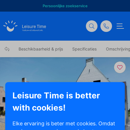
Persoonlijke zoekservice
Beschikbaarheid & prijs
Specificaties
Omschrijvin
Leisure Time is better
with cookies!
Toon alle foto's
Elke ervaring is beter met cookies. Omdat