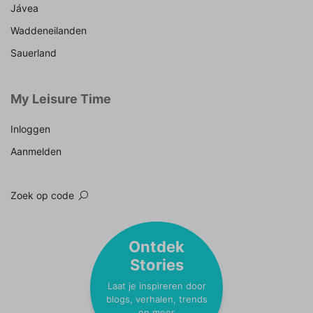
Jávea
Waddeneilanden
Sauerland
My Leisure Time
Inloggen
Aanmelden
Zoek op code
Ontdek
Stories
Laat je inspireren door
blogs, verhalen, trends
en meer