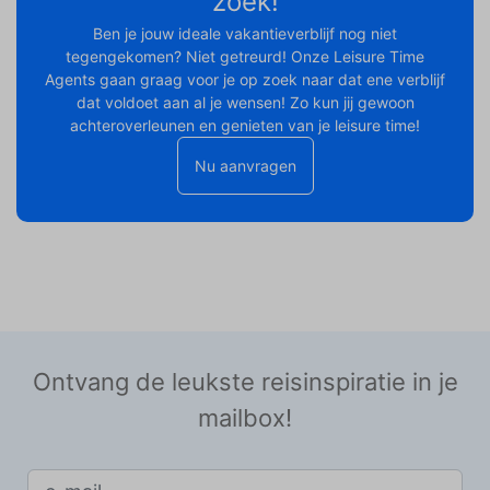
zoek!
Ben je jouw ideale vakantieverblijf nog niet
tegengekomen? Niet getreurd! Onze Leisure Time
Agents gaan graag voor je op zoek naar dat ene verblijf
dat voldoet aan al je wensen! Zo kun jij gewoon
achteroverleunen en genieten van je leisure time!
Nu aanvragen
Ontvang de leukste reisinspiratie in je
mailbox!