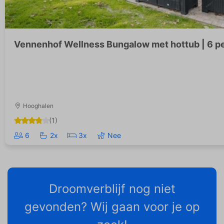
Vennenhof Wellness Bungalow met hottub | 6 p
Hooghalen
(1)
6
2x
3x
Nee
Droomverblijf nog niet
gevonden? Wij gaan voor je op