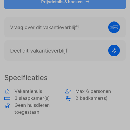
Prijsdetails & boeken
weergeven die zijn afgestemd op en relevant zijn
voor de individuele gebruiker. Deze advertenties
worden zo waardevoller voor uitgevers en externe
adverteerders.
Vraag over dit vakantieverblijf?
Deel dit vakantieverblijf
Specificaties
Vakantiehuis
Max 6 personen
3 slaapkamer(s)
2 badkamer(s)
Geen huisdieren
toegestaan