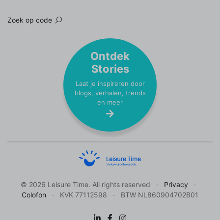
Zoek op code
Ontdek
Stories
Laat je inspireren door
blogs, verhalen, trends
en meer
© 2026 Leisure Time. All rights reserved
Privacy
Colofon
KVK 77112598
BTW NL860904702B01