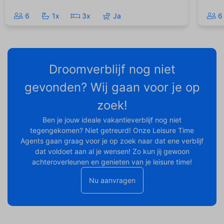
6
1x
3x
Ja
6
Droomverblijf nog niet
gevonden? Wij gaan voor je op
zoek!
Ben je jouw ideale vakantieverblijf nog niet
tegengekomen? Niet getreurd! Onze Leisure Time
Agents gaan graag voor je op zoek naar dat ene verblijf
dat voldoet aan al je wensen! Zo kun jij gewoon
achteroverleunen en genieten van je leisure time!
Nu aanvragen