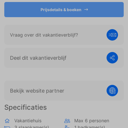
weergeven die zijn afgestemd op en relevant zijn
voor de individuele gebruiker. Deze advertenties
Prijsdetails & boeken
worden zo waardevoller voor uitgevers en externe
adverteerders.
Vraag over dit vakantieverblijf?
Deel dit vakantieverblijf
Bekijk website partner
Specificaties
Vakantiehuis
Max 6 personen
3 slaapkamer(s)
1 badkamer(s)