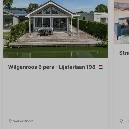
Str
Wilgenroos 6 pers - Lijsterlaan 198
Wervershoof
Bu