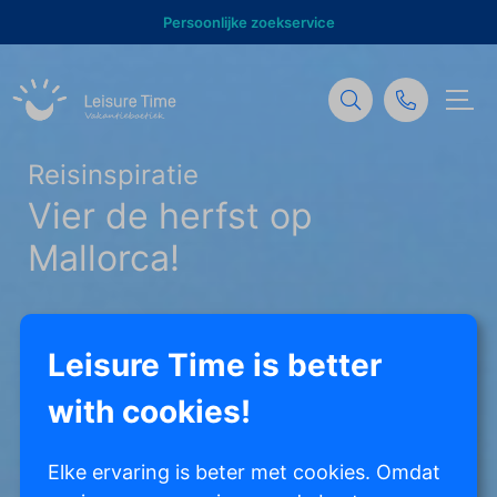
Persoonlijke zoekservice
Reisinspiratie
Vier de herfst op
Mallorca!
Leisure Time is better
with cookies!
Elke ervaring is beter met cookies. Omdat