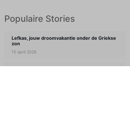
Populaire Stories
Lefkas, jouw droomvakantie onder de Griekse
zon
15 april 2026
Zomer aan de Middellandse Zee
10 juni 2026
Zomervakantie op de Veluwe: 5x Verborgen
parels die je niet mag missen
4 mei 2026