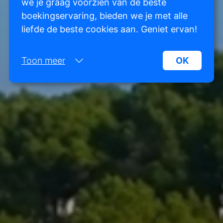
we je graag voorzien van de beste
boekingservaring, bieden we je met alle
liefde de beste cookies aan. Geniet ervan!
Toon meer
OK
Noodzakelijk:
Noodzakelijke cookies helpen een website
bruikbaarder te maken, door basisfuncties als
paginanavigatie en toegang tot beveiligde
gedeelten van de website mogelijk te maken.
Zonder deze cookies kan de website niet naar
behoren werken.
Marketing:
Deze site gebruikt cookies en Google
technologieën om het siteverkeer te analyseren.
Het doel van marketingcookies is advertenties