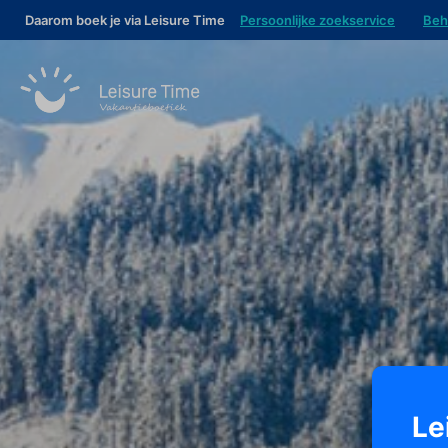
Daarom boek je via Leisure Time
Persoonlijke zoekservice
Beh
Le