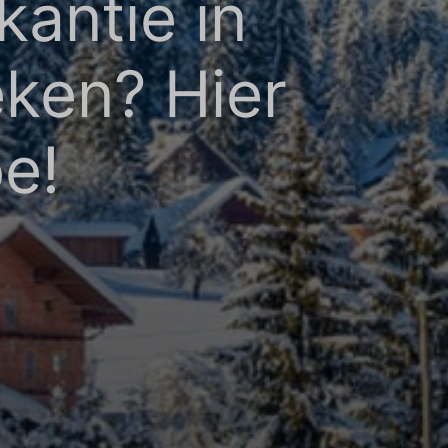
antie in
adverteerders.
eken? Hier
e!