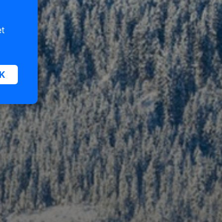
et
K
oor
n van
iet
er te
n die
e