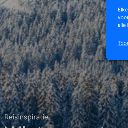
Elke
voor
alle
Too
Reisinspiratie