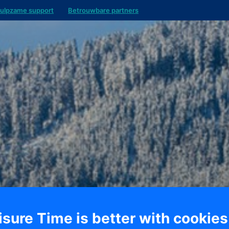
ulpzame support
Betrouwbare partners
isure Time is better with cookies