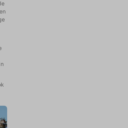
le
ten
ge
e
in
ok