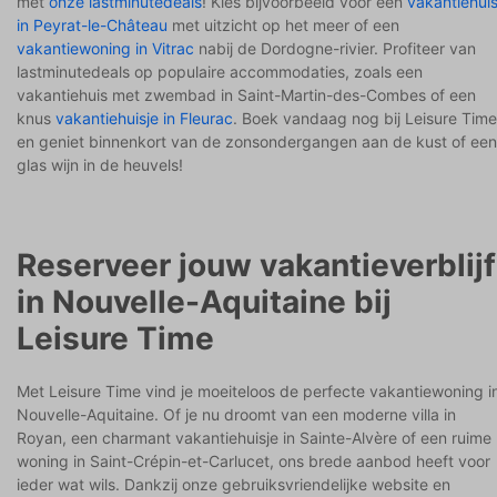
met
onze lastminutedeals
! Kies bijvoorbeeld voor een
vakantiehui
in Peyrat-le-Château
met uitzicht op het meer of een
vakantiewoning in Vitrac
nabij de Dordogne-rivier. Profiteer van
lastminutedeals op populaire accommodaties, zoals een
vakantiehuis met zwembad in Saint-Martin-des-Combes of een
knus
vakantiehuisje in Fleurac
. Boek vandaag nog bij Leisure Time
en geniet binnenkort van de zonsondergangen aan de kust of een
glas wijn in de heuvels!
Reserveer jouw vakantieverblijf
in Nouvelle-Aquitaine bij
Leisure Time
Met Leisure Time vind je moeiteloos de perfecte vakantiewoning i
Nouvelle-Aquitaine. Of je nu droomt van een moderne villa in
Royan, een charmant vakantiehuisje in Sainte-Alvère of een ruime
woning in Saint-Crépin-et-Carlucet, ons brede aanbod heeft voor
ieder wat wils. Dankzij onze gebruiksvriendelijke website en