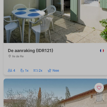
De aanraking (IDR121)
Ile de Re
4
1x
2x
Nee