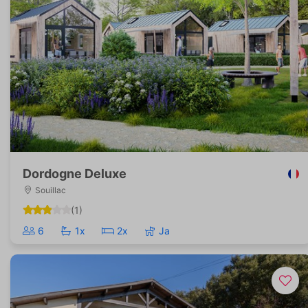
Dordogne Deluxe
Souillac
(1)
6
1x
2x
Ja