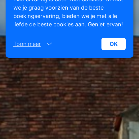
we je graag voorzien van de beste
boekingservaring, bieden we je met alle
liefde de beste cookies aan. Geniet ervan!
Toon meer
OK
Noodzakelijk:
Noodzakelijke cookies helpen een website
bruikbaarder te maken, door basisfuncties als
paginanavigatie en toegang tot beveiligde
gedeelten van de website mogelijk te maken.
Zonder deze cookies kan de website niet naar
behoren werken.
Marketing:
Deze site gebruikt cookies en Google
technologieën om het siteverkeer te analyseren.