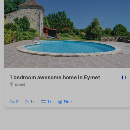
1 bedroom awesome home in Eymet
Eymet
2
1x
1x
Nee