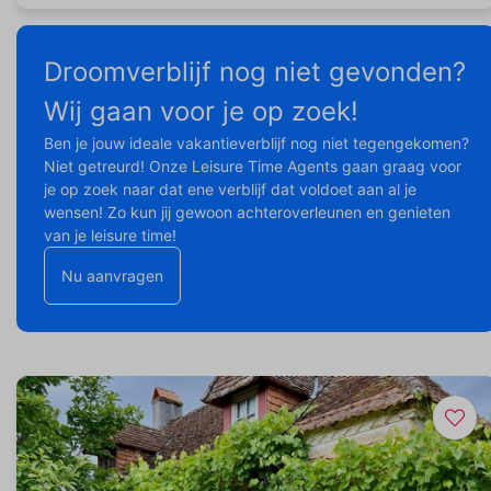
Droomverblijf nog niet gevonden?
Wij gaan voor je op zoek!
Ben je jouw ideale vakantieverblijf nog niet tegengekomen?
Niet getreurd! Onze Leisure Time Agents gaan graag voor
je op zoek naar dat ene verblijf dat voldoet aan al je
wensen! Zo kun jij gewoon achteroverleunen en genieten
van je leisure time!
Nu aanvragen