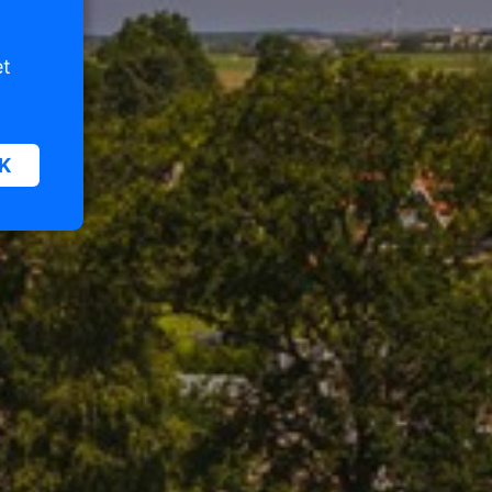
et
K
oor
n van
iet
er te
n die
e