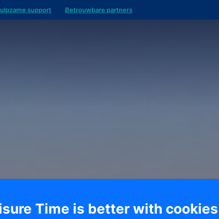
ulpzame support
Betrouwbare partners
isure Time is better with cookies