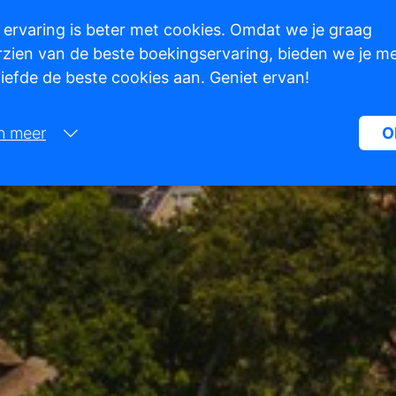
 ervaring is beter met cookies. Omdat we je graag
zien van de beste boekingservaring, bieden we je m
 liefde de beste cookies aan. Geniet ervan!
n meer
O
Noodzakelijk:
Noodzakelijke cookies helpen een website bruikbaarder te maken, d
basisfuncties als paginanavigatie en toegang tot beveiligde gedeelte
de website mogelijk te maken. Zonder deze cookies kan de website n
naar behoren werken.
Marketing:
Deze site gebruikt cookies en Google technologieën om het siteverke
analyseren. Het doel van marketingcookies is advertenties weergeve
zijn afgestemd op en relevant zijn voor de individuele gebruiker. Dez
advertenties worden zo waardevoller voor uitgevers en externe