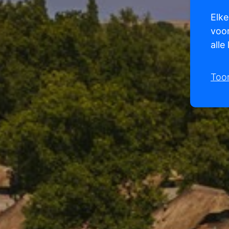
Elke
voor
alle
Too