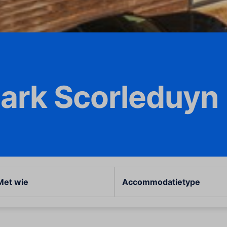
ark Scorleduyn
Met wie
Accommodatietype