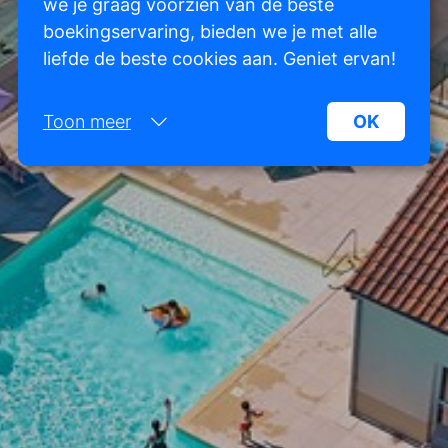
we je graag voorzien van de beste
boekingservaring, bieden we je met alle
liefde de beste cookies aan. Geniet ervan!
Toon meer
OK
Noodzakelijk:
Noodzakelijke cookies helpen een website
bruikbaarder te maken, door basisfuncties als
paginanavigatie en toegang tot beveiligde
gedeelten van de website mogelijk te maken.
Zonder deze cookies kan de website niet naar
behoren werken.
Marketing:
Deze site gebruikt cookies en Google
technologieën om het siteverkeer te analyseren.
Het doel van marketingcookies is advertenties