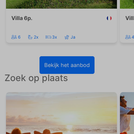
Villa 6p.
Vil
6
2x
3x
Ja
Bekijk het aanbod
Zoek op plaats