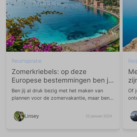
Reisinspiratie
Reis
Zomerkriebels: op deze
Me
Europese bestemmingen ben jij
zi
verzekerd van zon
Ben jij al druk bezig met het maken van
Of 
plannen voor de zomervakantie, maar ben
ont
je er nog niet uit welke
op 
vakantiebestemming het wordt? Wij
uitz
Linsey
25 januari 2024
inspireren je in deze blog graag voor je
vak
zomerse verblijf!
kin