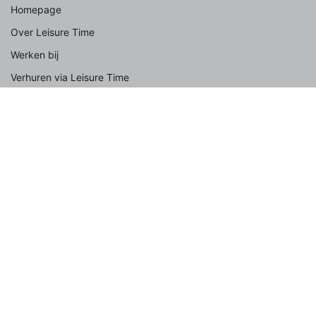
Homepage
Over Leisure Time
Werken bij
Verhuren via Leisure Time
Onze partners
Spaar Leisure Time Coins
Veelgestelde vragen
Contact
Uitgelicht
Met hond
Met familie
Groepsaccommodatie
Met kinderen