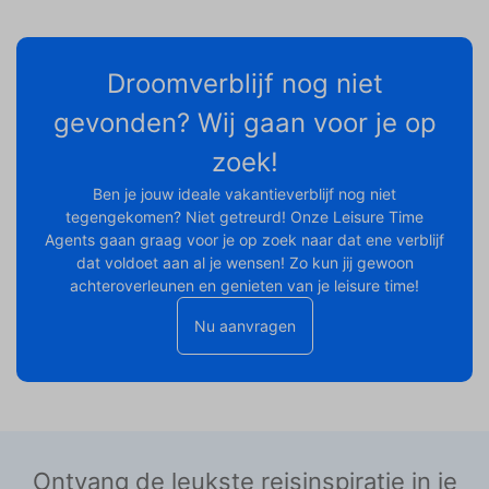
Droomverblijf nog niet
gevonden? Wij gaan voor je op
zoek!
Ben je jouw ideale vakantieverblijf nog niet
tegengekomen? Niet getreurd! Onze Leisure Time
Agents gaan graag voor je op zoek naar dat ene verblijf
dat voldoet aan al je wensen! Zo kun jij gewoon
achteroverleunen en genieten van je leisure time!
Nu aanvragen
Ontvang de leukste reisinspiratie in je