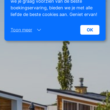
we je graag voorzien van de beste
boekingservaring, bieden we je met alle
liefde de beste cookies aan. Geniet ervan!
Toon meer
OK
Noodzakelijk:
Noodzakelijke cookies helpen een website
bruikbaarder te maken, door basisfuncties als
paginanavigatie en toegang tot beveiligde
gedeelten van de website mogelijk te maken.
Zonder deze cookies kan de website niet naar
behoren werken.
Marketing:
Deze site gebruikt cookies en Google
technologieën om het siteverkeer te analyseren.
Het doel van marketingcookies is advertenties