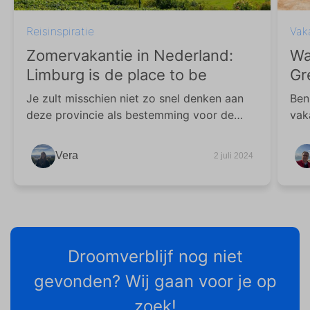
Reisinspiratie
Vak
Zomervakantie in Nederland:
Wa
Limburg is de place to be
Gr
ve
Je zult misschien niet zo snel denken aan
Ben
deze provincie als bestemming voor de
vak
zomervakantie. Toch is Limburg een
Dan
fantastische vakantiebestemming waar je
Bem
Vera
2 juli 2024
heerlijk kunt genieten van jouw leisure time!
Droomverblijf nog niet
gevonden? Wij gaan voor je op
zoek!