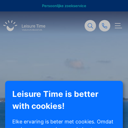
Persoonlijke zoekservice
Leisure Time is better
with cookies!
Elke ervaring is beter met cookies. Omdat