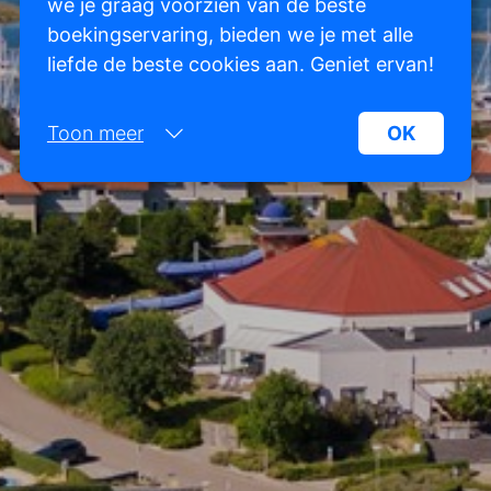
we je graag voorzien van de beste
boekingservaring, bieden we je met alle
liefde de beste cookies aan. Geniet ervan!
Toon meer
OK
Noodzakelijk:
Noodzakelijke cookies helpen een website
bruikbaarder te maken, door basisfuncties als
paginanavigatie en toegang tot beveiligde
gedeelten van de website mogelijk te maken.
Zonder deze cookies kan de website niet naar
behoren werken.
Marketing:
Deze site gebruikt cookies en Google
technologieën om het siteverkeer te analyseren.
Het doel van marketingcookies is advertenties