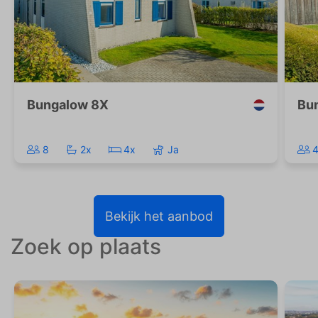
Bungalow 8X
Bu
8
2x
4x
Ja
Bekijk het aanbod
Zoek op plaats