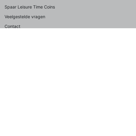
Spaar Leisure Time Coins
Veelgestelde vragen
Contact
Uitgelicht
Met hond
Met familie
Groepsaccommodatie
Met kinderen
Aan zee
In de natuur
Met de auto
Last minute