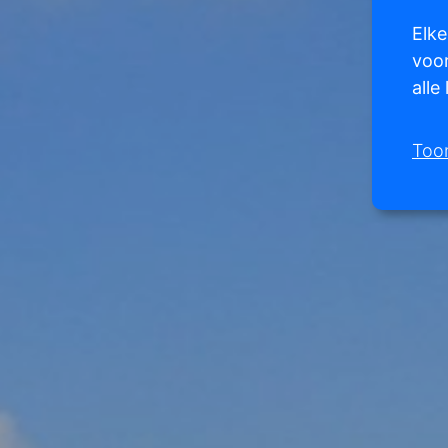
Elke
voor
alle
Too