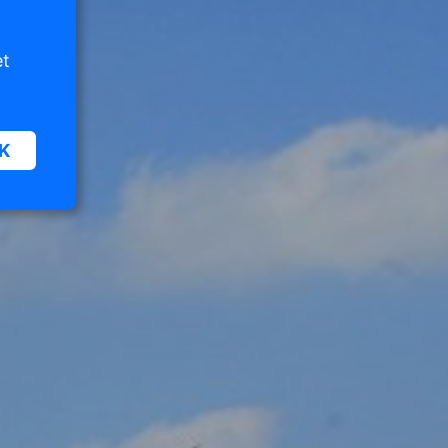
et
K
oor
n van
iet
er te
n die
e