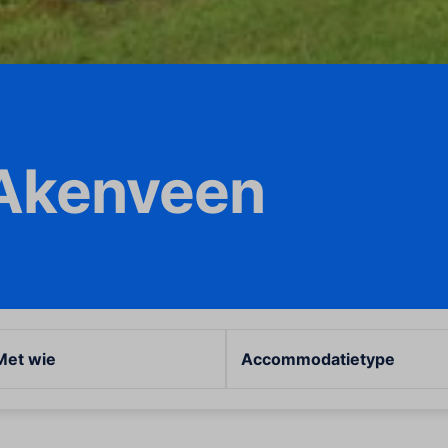
 Akenveen
Met wie
Accommodatietype