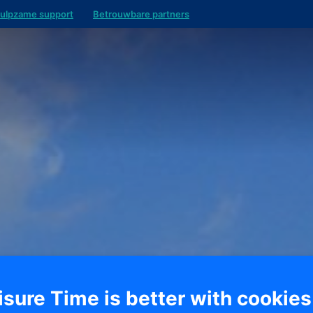
ulpzame support
Betrouwbare partners
isure Time is better with cookies