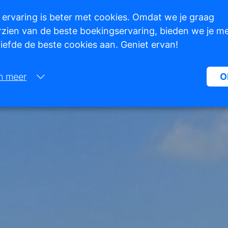
 ervaring is beter met cookies. Omdat we je graag
zien van de beste boekingservaring, bieden we je m
 liefde de beste cookies aan. Geniet ervan!
n meer
O
Noodzakelijk:
Noodzakelijke cookies helpen een website bruikbaarder te maken, d
basisfuncties als paginanavigatie en toegang tot beveiligde gedeelte
de website mogelijk te maken. Zonder deze cookies kan de website n
naar behoren werken.
Marketing:
Deze site gebruikt cookies en Google technologieën om het siteverke
analyseren. Het doel van marketingcookies is advertenties weergeve
zijn afgestemd op en relevant zijn voor de individuele gebruiker. Dez
advertenties worden zo waardevoller voor uitgevers en externe