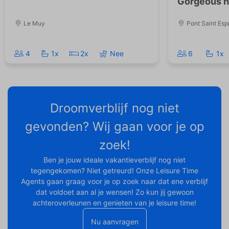
Gorgeous ho
Le Muy
Pont Saint Espr
4
1x
2x
Nee
6
1x
Droomverblijf nog niet
gevonden? Wij gaan voor je op
zoek!
Ben je jouw ideale vakantieverblijf nog niet
tegengekomen? Niet getreurd! Onze Leisure Time
Agents gaan graag voor je op zoek naar dat ene verblijf
dat voldoet aan al je wensen! Zo kun jij gewoon
achteroverleunen en genieten van je leisure time!
Nu aanvragen