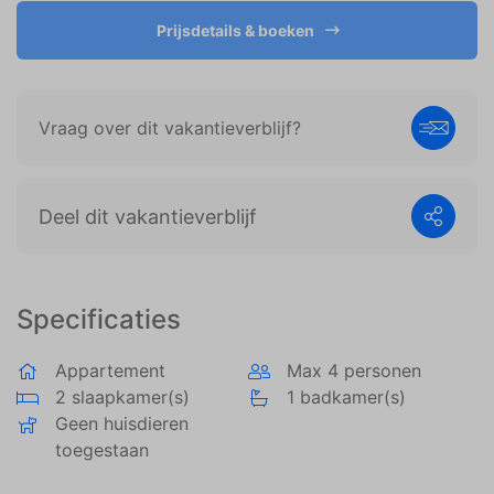
weergeven die zijn afgestemd op en relevant zijn
voor de individuele gebruiker. Deze advertenties
Prijsdetails & boeken
worden zo waardevoller voor uitgevers en externe
adverteerders.
Vraag over dit vakantieverblijf?
Deel dit vakantieverblijf
Specificaties
Appartement
Max 4 personen
2 slaapkamer(s)
1 badkamer(s)
Geen huisdieren
toegestaan