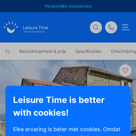
Persoonlijke zoekservice
Beschikbaarheid & prijs
Specificaties
Omschrijvin
Leisure Time is better
with cookies!
Toon alle foto's
Elke ervaring is beter met cookies. Omdat